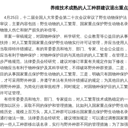
养殖技术成熟的人工种群建议退出重点
4月25日，十二届全国人大常委会第二十次会议审议了野生动物保护
审议，主要内容包括：野生动物的人工繁育、国家重点保护野生动物名录
物致人伤亡和财产损失的补偿等。
草案一审稿规定，对因物种保护、科学研究、公众教育等公益目的从事
扶持；对人工繁育国家重点保护野生动物实行许可证管理，并应当使用人
当取得特许猎捕证。有的常委委员和地方、部门、专家、社会公众提出，
应当有利于物种保护；对物种保护目的与其他目的的人工繁育，在管理上
步严格规范。法律委员会经研究，建议对修订草案有关规定作如下修改：
动物应当有利于物种保护及其科学研究，不得破坏野外种群资源。二是，
目的从事国家重点保护野生动物的人工繁育。三是，明确只有因物种保护
，才可采用野外种源，并遵守本法有关特许猎捕证的规定；为其他目的人
用野外种源。为简化行政审批程序，同时规定，对因物种保护目的人工繁
许可证管理。
有些常委委员和地方、部门、专家提出，对人工繁育技术成熟稳定的一
理加以区分，采取不同的保护和管理措施。比如列入国家重点保护野生动
殖历史，规模上百万头，其人工种群可以移出国家重点保护野生动物名录
通行做法一致。法律委员会经研究，建议增加规定：可以通过调整国家重
的一些人工种群移出该名录，实行与野外种群不同的管理措施；为了加强