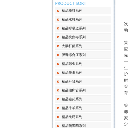
精品粉针系列
精品水针系列
次
精品呼吸道系列
动
精品抗病毒系列
策
大肠杆菌系列
应
肠毒综合症系列
先
一
精品球虫系列
生
精品雏禽系列
护
时
精品肝肾系列
采
精品输卵管系列
育
精品猪药系列
管
精品牛羊系列
养
精品兔药系列
家
定
精品鸭鹅药系列