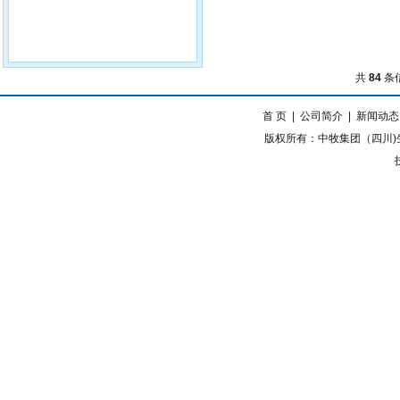
共
84
条
首 页
|
公司简介
|
新闻动态
版权所有：中牧集团（四川)生物