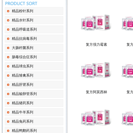
精品粉针系列
精品水针系列
精品呼吸道系列
精品抗病毒系列
复方强力霉素
复
大肠杆菌系列
肠毒综合症系列
精品球虫系列
精品雏禽系列
精品肝肾系列
复方阿莫西林
复
精品输卵管系列
精品猪药系列
精品牛羊系列
精品兔药系列
精品鸭鹅药系列