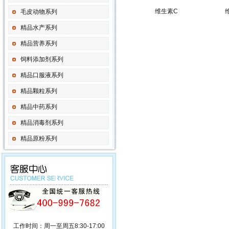
维生素C
毛皮动物系列
精品水产系列
精品营养系列
饲料添加剂系列
精品口服液系列
精品颗粒系列
精品中药系列
精品消毒剂系列
精品原粉系列
工作时间：周一至周五8:30-17:00