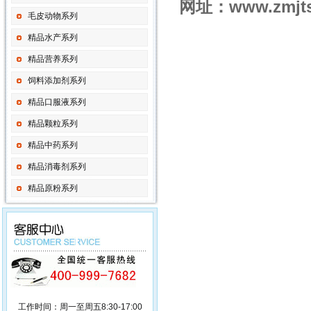
网址：
www.zmjt
毛皮动物系列
精品水产系列
精品营养系列
饲料添加剂系列
精品口服液系列
精品颗粒系列
精品中药系列
精品消毒剂系列
精品原粉系列
工作时间：周一至周五8:30-17:00